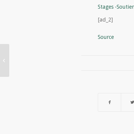
Stages -Soutien
[ad_2]
Source
Bonne fête papa avec des
chocolats de nos commerçants de
proximité, c’est...