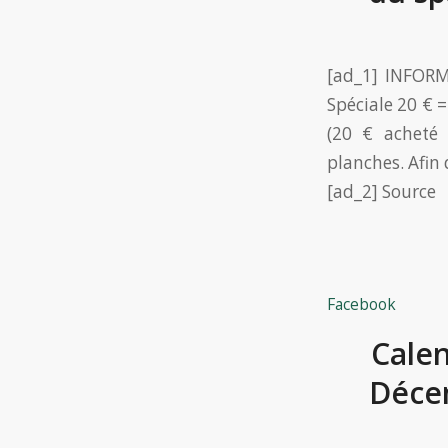
[ad_1] INFOR
Spéciale 20 € 
(20 € acheté
planches. Afin
[ad_2] Source
Facebook
Calen
Déce