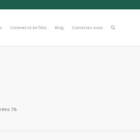
s
Commerce en fête
Blog
Contactez-nous
rées 76.