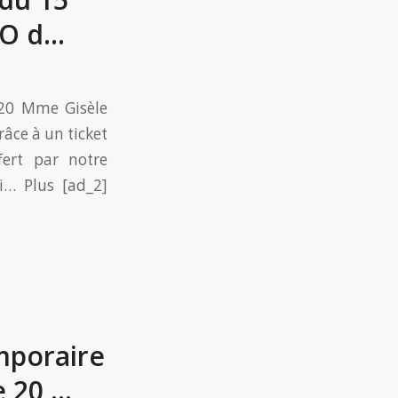
TO d…
020 Mme Gisèle
âce à un ticket
fert par notre
i… Plus [ad_2]
poraire
e 20 …