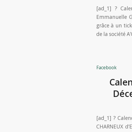
[ad_1] ? Cal
Emmanuelle GA
grâce à un tic
de la société A
Facebook
Calen
Déc
[ad_1] ? Calen
CHARNEUX d’Ep