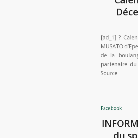
Déce
[ad_1] ? Cale
MUSATO d’Epern
de la boulang
partenaire du
Source
Facebook
INFORM
du sp