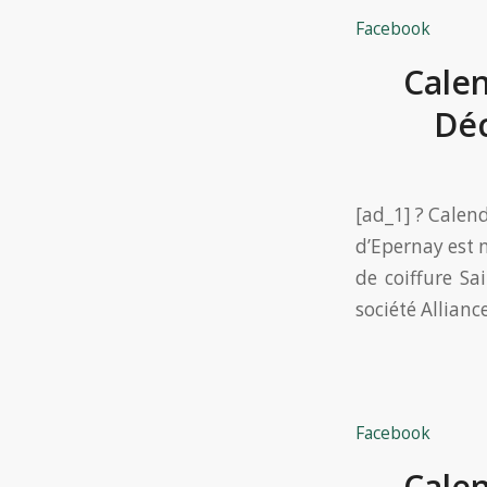
Facebook
Calen
Déc
[ad_1] ? Calen
d’Epernay est 
de coiffure Sa
société Allianc
Facebook
Calen