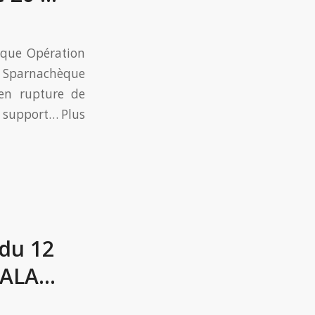
que Opération
le Sparnachèque
en rupture de
e support… Plus
 du 12
GALA…