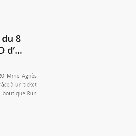
 du 8
D d’…
2020 Mme Agnès
âce à un ticket
la boutique Run