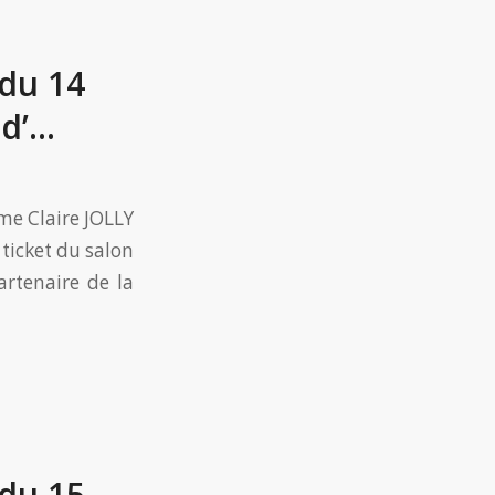
 du 14
 d’…
me Claire JOLLY
ticket du salon
artenaire de la
 du 15