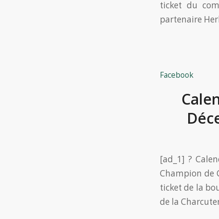
ticket du com
partenaire Herb
Facebook
Calen
Déc
[ad_1] ? Cale
Champion de CO
ticket de la bo
de la Charcuter