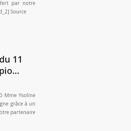
fert par notre
ad_2] Source
 du 11
pio…
20 Mme Ysoline
agne grâce à un
notre partenaire