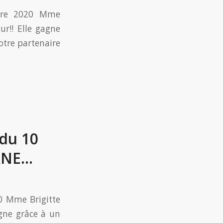
mbre 2020 Mme
r!! Elle gagne
otre partenaire
 du 10
RNE…
20 Mme Brigitte
gne grâce à un