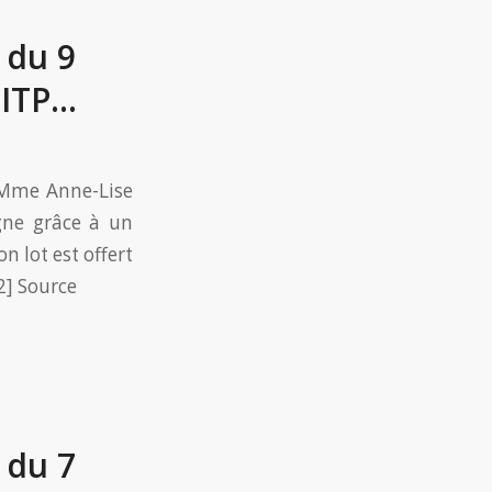
 du 9
TITP…
0 Mme Anne-Lise
gne grâce à un
 lot est offert
2] Source
 du 7