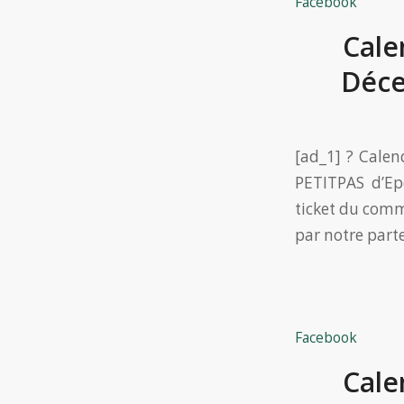
Facebook
Cale
Déce
[ad_1] ? Calen
PETITPAS d’Ep
ticket du comm
par notre part
Facebook
Cale