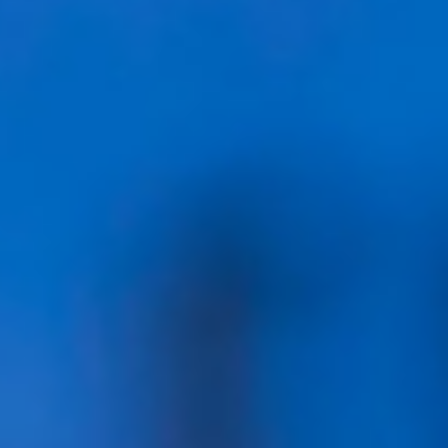
Concessionnaire
Automobile
Expert
Comptable
GOÛT ET
SAVEURS
Loisirs
Marché
de la
Halle
Saint-
Thibault
MODE
ACCESSOIRES
Mode et