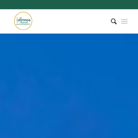
Toutes les
catégories
Alimentation
ALIMENTATION
DE PROXIMITE
ASSURANCES
Bar-
Restaurant-
Hôtel
BEAUTE
CHAUFFAGISTE
COIFFURE