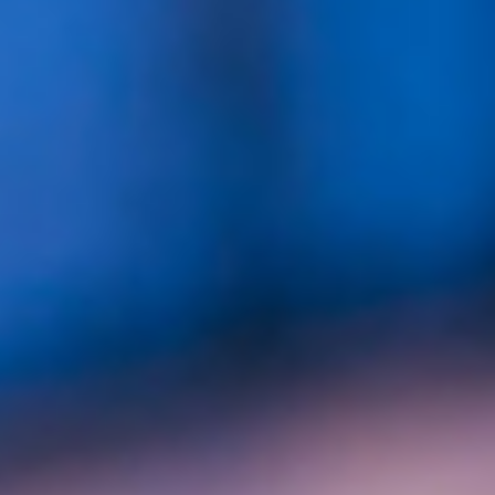
Accessoires
OPTIQUE
OPTIQUE-
AUDITION
RESTAURANT
Santé-
Beauté
Sécurité
Services
ANNULER
VALIDER