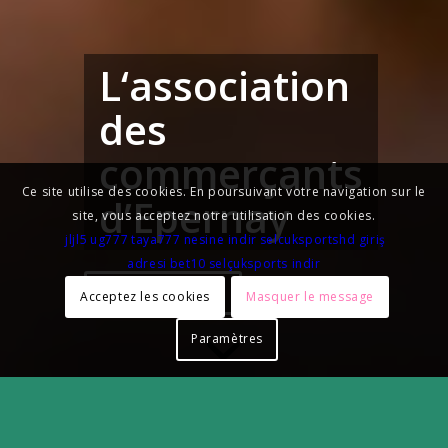
L‘association
des
commerçants
Ce site utilise des cookies. En poursuivant votre navigation sur le
d’Epernay
site, vous acceptez notre utilisation des cookies.
jljl5
ug777
taya777
nesine indir
selcuksportshd giriş
adresi
bet10
selçuksports indir
LES SPARNACHÈQUES
Acceptez les cookies
Masquer le message
Paramètres